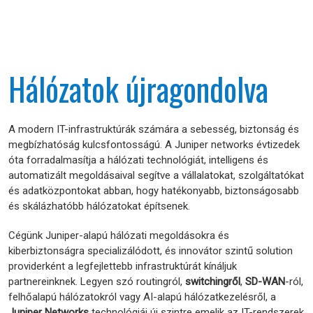
Hálózatok újragondolva
A modern IT-infrastruktúrák számára a sebesség, biztonság és
megbízhatóság kulcsfontosságú. A Juniper networks évtizedek
óta forradalmasítja a hálózati technológiát, intelligens és
automatizált megoldásaival segítve a vállalatokat, szolgáltatókat
és adatközpontokat abban, hogy hatékonyabb, biztonságosabb
és skálázhatóbb hálózatokat építsenek.
Cégünk Juniper-alapú hálózati megoldásokra és
kiberbiztonságra specializálódott, és innovátor szintű solution
providerként a legfejlettebb infrastruktúrát kínáljuk
partnereinknek. Legyen szó routingról,
switchingről
,
SD-WAN
-ról,
felhőalapú hálózatokról vagy AI-alapú hálózatkezelésről, a
Juniper Networks
technológiái új szintre emelik az IT-rendszerek