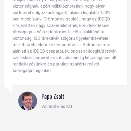
biztonságnak, ezért nélkülözhetetlen, hogy olyan
partnerrel dolgozzunk együtt, akiben legalább 100%-
ban megbízunk. Örömömre szolgál, hogy az IDDQD
kifejezetten nagy szakértelemmel, körültekintéssel
támogatja a hálózatunk megfelelő kialakítását a
biztonság, ISO direktívák szigorú figyelembevétele
mellett architektúra szempontból is. Bátran merem
ajánlati az IDDQD csapatát, különösen Hidegkuti István
széleskörű ismerete miatt, aki mindig készségesen áll
rendelkezésünkre és páratlan szakértelmével
támogatja cégünket.
Papp Zsolt
WhiteStellas Kft.