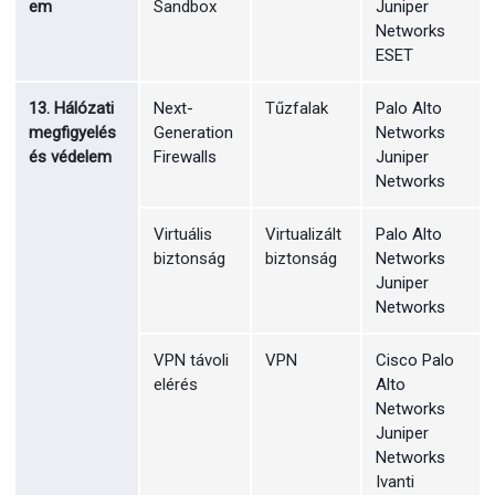
em
Sandbox
Juniper
Networks
ESET
13. Hálózati
Next-
Tűzfalak
Palo Alto
megfigyelés
Generation
Networks
és védelem
Firewalls
Juniper
Networks
Virtuális
Virtualizált
Palo Alto
biztonság
biztonság
Networks
Juniper
Networks
VPN távoli
VPN
Cisco
Palo
elérés
Alto
Networks
Juniper
Networks
Ivanti