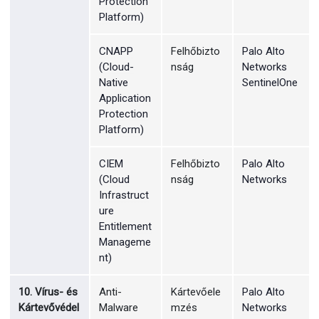
Protection
Platform)
CNAPP
Felhőbizto
Palo Alto
(Cloud-
nság
Networks
Native
SentinelOne
Application
Protection
Platform)
CIEM
Felhőbizto
Palo Alto
(Cloud
nság
Networks
Infrastruct
ure
Entitlement
Manageme
nt)
10. Vírus- és
Anti-
Kártevőele
Palo Alto
Kártevővédel
Malware
mzés
Networks