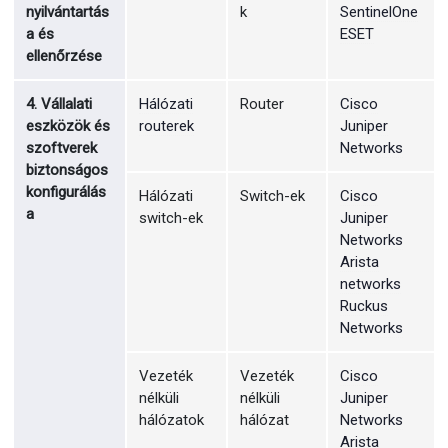
nyilvántartás
k
SentinelOne
a és
ESET
ellenőrzése
4. Vállalati
Hálózati
Router
Cisco
eszközök és
routerek
Juniper
szoftverek
Networks
biztonságos
konfigurálás
Hálózati
Switch-ek
Cisco
a
switch-ek
Juniper
Networks
Arista
networks
Ruckus
Networks
Vezeték
Vezeték
Cisco
nélküli
nélküli
Juniper
hálózatok
hálózat
Networks
Arista