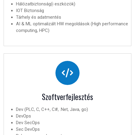
Hálózatbiztonság(i eszközök)
IOT Biztonság
Tárhely és adatmentés
AI & ML optimalizált HW megoldások (High performance
computing, HPC)
Szoftverfejlesztés
Dev (PLC, C, C++, C#, .Net, Java, go)
DevOps
Dev SecOps
Sec DevOps