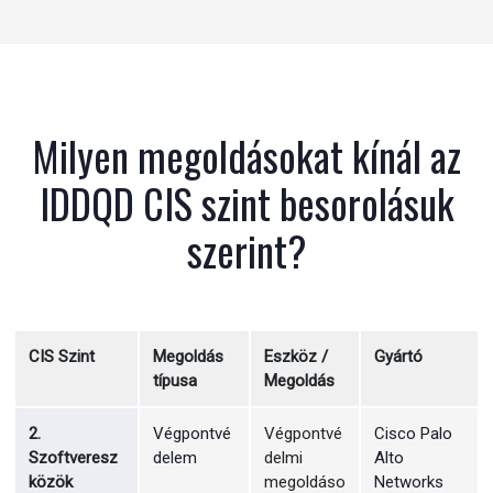
Milyen megoldásokat kínál az
IDDQD CIS szint besorolásuk
szerint?
CIS Szint
Megoldás
Eszköz /
Gyártó
típusa
Megoldás
2.
Végpontvé
Végpontvé
Cisco
Palo
Szoftveresz
delem
delmi
Alto
közök
megoldáso
Networks